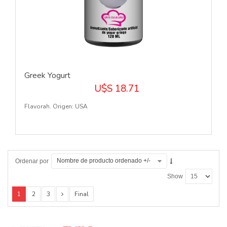
Greek Yogurt
U$S 18.71
Flavorah. Origen: USA
Nombre de producto ordenado +/-
Ordenar por
Show
1
2
3
Final